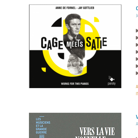
J
I
A