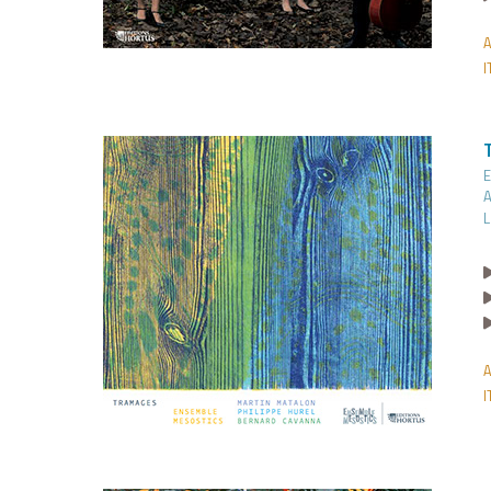
I
E
A
L
I