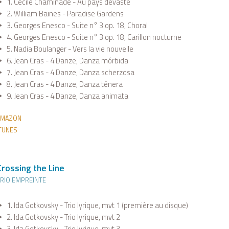
1. Cécile Chaminade - Au pays dévasté
2. William Baines - Paradise Gardens
3. Georges Enesco - Suite n° 3 op. 18, Choral
4. Georges Enesco - Suite n° 3 op. 18, Carillon nocturne
5. Nadia Boulanger - Vers la vie nouvelle
6. Jean Cras - 4 Danze, Danza mórbida
7. Jean Cras - 4 Danze, Danza scherzosa
8. Jean Cras - 4 Danze, Danza ténera
9. Jean Cras - 4 Danze, Danza animata
AMAZON
TUNES
Crossing the Line
RIO EMPREINTE
1. Ida Gotkovsky - Trio lyrique, mvt 1 (première au disque)
2. Ida Gotkovsky - Trio lyrique, mvt 2