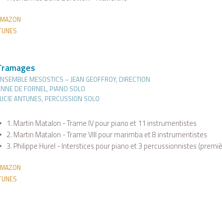
AMAZON
TUNES
Tramages
NSEMBLE MESOSTICS – JEAN GEOFFROY, DIRECTION
NNE DE FORNEL, PIANO SOLO
UCIE ANTUNES, PERCUSSION SOLO
1. Martin Matalon - Trame IV pour piano et 11 instrumentistes
2. Martin Matalon - Trame VIII pour marimba et 8 instrumentistes
3. Philippe Hurel - Interstices pour piano et 3 percussionnistes (premi
AMAZON
TUNES