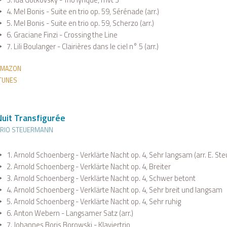
3. Ida Gotkovsky - Trio lyrique, mvt 3
4. Mel Bonis - Suite en trio op. 59, Sérénade (arr.)
5. Mel Bonis - Suite en trio op. 59, Scherzo (arr.)
6. Graciane Finzi - Crossing the Line
7. Lili Boulanger - Clairières dans le ciel n° 5 (arr.)
AMAZON
TUNES
Nuit Transfigurée
TRIO STEUERMANN
1. Arnold Schoenberg - Verklärte Nacht op. 4, Sehr langsam (arr. E. S
2. Arnold Schoenberg - Verklärte Nacht op. 4, Breiter
3. Arnold Schoenberg - Verklärte Nacht op. 4, Schwer betont
4. Arnold Schoenberg - Verklärte Nacht op. 4, Sehr breit und langsam
5. Arnold Schoenberg - Verklärte Nacht op. 4, Sehr ruhig
6. Anton Webern - Langsamer Satz (arr.)
7. Johannes Boris Borowski - Klaviertrio