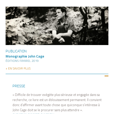
PUBLICATION
Monographie John Cage
ÉDITIONS FAYARD, 2019
+ EN SAVOIR PLUS
PRESSE
« Difficile de trouver exégète plus sérieuse et engagée dans sa
recherche, ce livre est un éblouissement permanent. Il convient
donc d’affirmer avant toute chose que quiconque s’intéresse à
John Cage doit se le procurer sans plus attendre ».